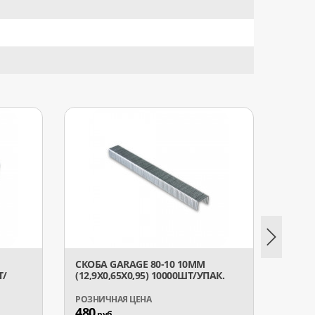
СКОБА GARAGE 80-10 10ММ
СКОБА
Т/
(12,9Х0,65Х0,95) 10000ШТ/УПАК.
(38ММ
480
20 5
руб.