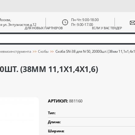
 Москва,
Пн-Чт: 9.00-18.00
ая ул. Энтузиастов д.12
Пт: 9.00-17.00
ДЛЯ НОВЫХ ПАРТНЕРОВ
ЕСЛИ У ВАС ТЕНДЕР
пневмоинструмента
Скобы
Скоба SN-38 для N-50, 20000шт. (38мм 11,1х1,4х1
0ШТ. (38ММ 11,1Х1,4Х1,6)
АРТИКУЛ:
881160
Тип:
Длина:
Ширина: