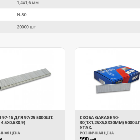
1,4x1,6 мм
N-50
20000 шт
97-16 ДЛЯ 97/25 5000ШТ.
СКОБА GARAGE 90-
4,5Х0,6Х0,9)
30(1Х1,25Х5,8Х30ММ) 5000Ш
УПАК.
990
б.
руб.