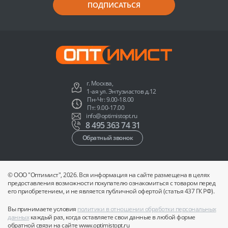
ПОДПИСАТЬСЯ
г. Москва,
1-ая ул. Энтузиастов д.12
Пн-Чт: 9.00-18.00
Пт: 9.00-17.00
info@optimistopt.ru
8 495 363 74 31
Обратный звонок
© ООО "Оптимист", 2026. Вся информация на сайте размещена в целях
предоставления возможности покупателю ознакомиться с товаром перед
его приобретением, и не является публичной офертой (статья 437 ГК РФ).
Вы принимаете условия
политики в отношении обработки персональных
данных
каждый раз, когда оставляете свои данные в любой форме
обратной связи на сайте www.optimistopt.ru