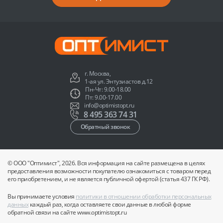
г. Москва,
1-ая ул. Энтузиастов д.12
Пн-Чт: 9.00-18.00
Пт: 9.00-17.00
info@optimistopt.ru
8 495 363 74 31
Обратный звонок
© ООО "Оптимист", 2026. Вся информация на сайте размещена в целях
предоставления возможности покупателю ознакомиться с товаром перед
его приобретением, и не является публичной офертой (статья 437 ГК РФ).
Вы принимаете условия
политики в отношении обработки персональных
данных
каждый раз, когда оставляете свои данные в любой форме
обратной связи на сайте www.optimistopt.ru