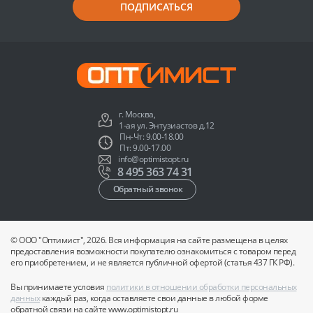
ПОДПИСАТЬСЯ
г. Москва,
1-ая ул. Энтузиастов д.12
Пн-Чт: 9.00-18.00
Пт: 9.00-17.00
info@optimistopt.ru
8 495 363 74 31
Обратный звонок
© ООО "Оптимист", 2026. Вся информация на сайте размещена в целях
предоставления возможности покупателю ознакомиться с товаром перед
его приобретением, и не является публичной офертой (статья 437 ГК РФ).
Вы принимаете условия
политики в отношении обработки персональных
данных
каждый раз, когда оставляете свои данные в любой форме
обратной связи на сайте www.optimistopt.ru