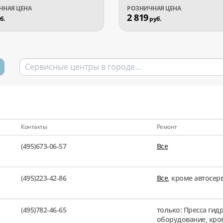
2 819
б.
руб.
Контакты
Ремонт
(495)673-06-57
Все
(495)223-42-86
Все
, кроме автосе
(495)782-46-65
только: Пресса гид
оборудование, кро