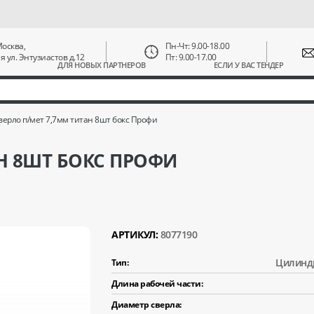
 Москва,
Пн-Чт: 9.00-18.00
ая ул. Энтузиастов д.12
Пт: 9.00-17.00
ДЛЯ НОВЫХ ПАРТНЕРОВ
ЕСЛИ У ВАС ТЕНДЕР
верло п/мет 7,7мм титан 8шт бокс Профи
АН 8ШТ БОКС ПРОФИ
АРТИКУЛ:
8077190
Цилинд
Тип:
Длина рабочей части:
Диаметр сверла: