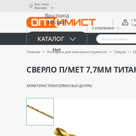
Ваш город
Москва
Ваш город
г.
Москва?
1-
О КОМПАНИИ
Да
КАТАЛОГ
Нет
Главная
Расходник для электроинструмента
Свёрла
С
СВЕРЛО П/МЕТ 7,7ММ ТИТ
ХАРАКТЕРИСТИКИ
СЕРВИСНЫЕ ЦЕНТРЫ