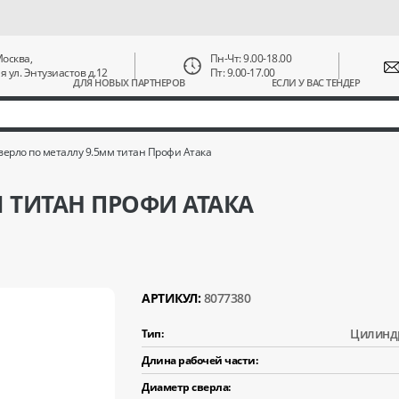
 Москва,
Пн-Чт: 9.00-18.00
ая ул. Энтузиастов д.12
Пт: 9.00-17.00
ДЛЯ НОВЫХ ПАРТНЕРОВ
ЕСЛИ У ВАС ТЕНДЕР
верло по металлу 9.5мм титан Профи Атака
М ТИТАН ПРОФИ АТАКА
АРТИКУЛ:
8077380
Цилинд
Тип:
Длина рабочей части:
Диаметр сверла: