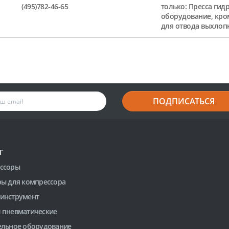
(495)782-46-65
только: Пресса гид
оборудование, кро
для отвода выхлоп
ПОДПИСАТЬСЯ
Г
ссоры
ры для компрессора
инструмент
 пневматические
ельное оборудование