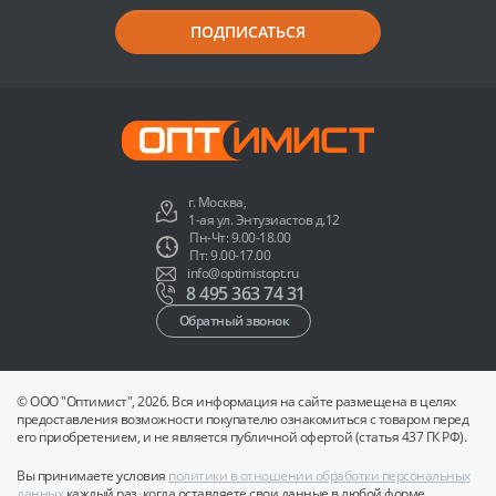
ПОДПИСАТЬСЯ
г. Москва,
1-ая ул. Энтузиастов д.12
Пн-Чт: 9.00-18.00
Пт: 9.00-17.00
info@optimistopt.ru
8 495 363 74 31
Обратный звонок
© ООО "Оптимист", 2026. Вся информация на сайте размещена в целях
предоставления возможности покупателю ознакомиться с товаром перед
его приобретением, и не является публичной офертой (статья 437 ГК РФ).
Вы принимаете условия
политики в отношении обработки персональных
данных
каждый раз, когда оставляете свои данные в любой форме