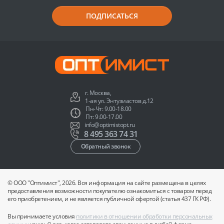
ПОДПИСАТЬСЯ
г. Москва,
1-ая ул. Энтузиастов д.12
Пн-Чт: 9.00-18.00
Пт: 9.00-17.00
info@optimistopt.ru
8 495 363 74 31
Обратный звонок
© ООО "Оптимист", 2026. Вся информация на сайте размещена в целях
предоставления возможности покупателю ознакомиться с товаром перед
его приобретением, и не является публичной офертой (статья 437 ГК РФ).
Вы принимаете условия
политики в отношении обработки персональных