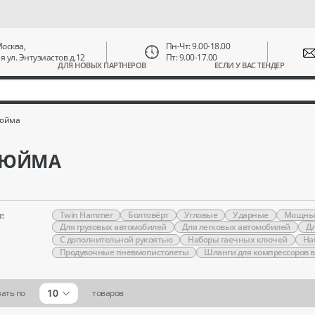
 Москва,
Пн-Чт: 9.00-18.00
ая ул. Энтузиастов д.12
Пт: 9.00-17.00
ДЛЯ НОВЫХ ПАРТНЕРОВ
ЕСЛИ У ВАС ТЕНДЕР
дюйма
 ДЮЙМА
Twin Hammer
Болтовёрт
Угловые
Ударные
Мощны
:
Для грузовых автомобилей
Для легковых автомобилей
Д
С дополнительной рукоятью
Наборы гаечных ключей
На
Продувочные пневмопистолеты
Шланги для компрессоров 
10
ать по
товаров