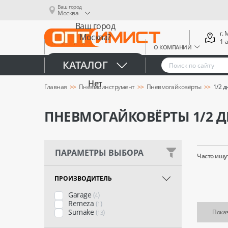
Ваш город
Москва
Ваш город
г.
Москва?
1-
О КОМПАНИИ
Да
КАТАЛОГ
Нет
Главная
Пневмоинструмент
Пневмогайковёрты
1/2 
ПНЕВМОГАЙКОВЁРТЫ 1/2
ПАРАМЕТРЫ ВЫБОРА
Часто ищут
ПРОИЗВОДИТЕЛЬ
Garage
(
)
4
Remeza
(
)
1
Sumake
(
)
Показ
13