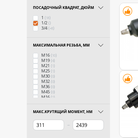
ПОСАДОЧНЫЙ КВАДРАТ, ДЮЙМ
1
(
)
18
1/2
(
)
3/4
(
)
+8
МАКСИМАЛЬНАЯ РЕЗЬБА, ММ
M16
(
)
10
M19
(
)
4
M21
(
)
1
M25
(
)
1
M30
(
)
0
M32
(
)
0
M36
(
)
0
M45
(
)
0
М16
(
)
1
М19
(
)
1
М25
(
)
0
МАКС.КРУТЯЩИЙ МОМЕНТ, НМ
−