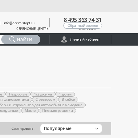
8 495 363 74 31
info@optimistopt.ru
Обратный звонок
СЕРВИСНЫЕ ЦЕНТРЫ
КОНТАКТЫ
НАЙТИ
Личный кабинет
е
Недорогие
1/2 дюйма
1 дюйм
ля шиномонтажа
С реверсом
В кейсе
боры инструментов для автомобиля в чемодане
воздушные
Масло
Пневмотрещотки
Популярные
Сортировать: