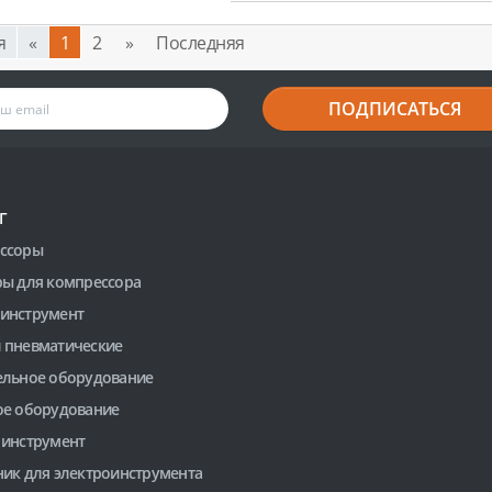
я
«
1
2
»
Последняя
ПОДПИСАТЬСЯ
Г
ссоры
ры для компрессора
инструмент
 пневматические
ельное оборудование
ое оборудование
 инструмент
ник для электроинструмента