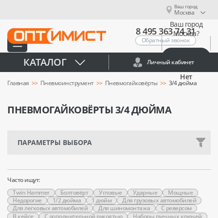
Ваш город
Москва
Ваш город
8 495 363 74 31
Москва?
Обратный звонок
Да
КАТАЛОГ
Личный кабинет
Нет
Главная
Пневмоинструмент
Пневмогайковёрты
3/4 дюйма
ПНЕВМОГАЙКОВЁРТЫ 3/4 ДЮЙМА
ПАРАМЕТРЫ ВЫБОРА
Часто ищут:
Twin Hammer
Болтовёрт
Угловые
Ударные
Мощные
Недорогие
1/2 дюйма
1 дюйм
Для грузовых автомобилей
Для легковых автомобилей
Для шиномонтажа
С реверсом
В кейсе
С дополнительной рукоятью
Наборы гаечных ключей