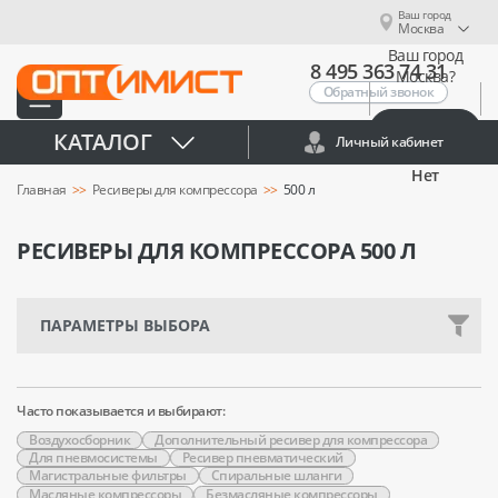
Ваш город
Москва
Ваш город
8 495 363 74 31
Москва?
Обратный звонок
Да
КАТАЛОГ
Личный кабинет
Нет
Главная
Ресиверы для компрессора
500 л
РЕСИВЕРЫ ДЛЯ КОМПРЕССОРА 500 Л
ПАРАМЕТРЫ ВЫБОРА
Часто показывается и выбирают:
Воздухосборник
Дополнительный ресивер для компрессора
Для пневмосистемы
Ресивер пневматический
Магистральные фильтры
Спиральные шланги
Масляные компрессоры
Безмасляные компрессоры