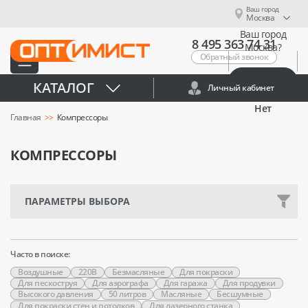
Ваш город
Москва
Ваш город
8 495 363 74 31
Москва?
Обратный звонок
Да
КАТАЛОГ
Личный кабинет
Нет
Главная
Компрессоры
КОМПРЕССОРЫ
ПАРАМЕТРЫ ВЫБОРА
Часто в поиске:
Воздушные
220В
Безмасляные
Для покраски
Для пескоструя
Для аэрографа
Для гаража
Для продувки
Высокого давления
50 литров
Масляные
Бесшумные
Для покраски стен и потолков
Для лазерного станка