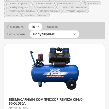
Для автосервиса
Бензиновые
Для гайковёрта
Для мойки
Для штукатурки
Коаксиальный
Профессиональные
С прямым приводом
Вертикальные
Стационарные
Большие
Гозинонтальные
10
Показать по
товаров
Популярные
Сортировать:
БЕЗМАСЛЯНЫЙ КОМПРЕССОР REMEZA СБ4/C-
50.OLD30A
8211040