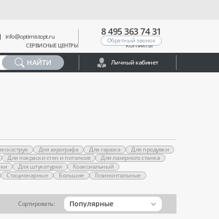
8 495 363 74 31
info@optimistopt.ru
Обратный звонок
СЕРВИСНЫЕ ЦЕНТРЫ
КОНТАКТЫ
НАЙТИ
Личный кабинет
пескоструя
Для аэрографа
Для гаража
Для продувки
Для покраски стен и потолков
Для лазерного станка
йки
Для штукатурки
Коаксиальный
Стационарные
Большие
Гозинонтальные
Популярные
Сортировать: