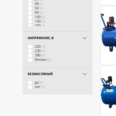
40
(
)
0
50
(
)
2
90
(
)
0
100
(
)
2
150
(
)
0
200
(
)
3
270
(
)
1
500
(
)
0
НАПРЯЖЕНИЕ, В
220
(
)
3
230
(
)
0
380
(
)
5
бензин
(
)
0
БЕЗМАСЛЯНЫЙ
да
(
)
8
нет
(
)
0