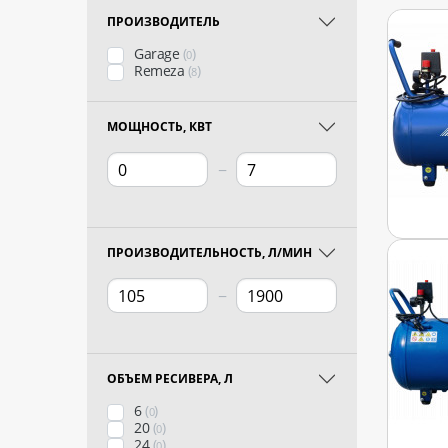
ПРОИЗВОДИТЕЛЬ
Garage
(
)
0
Remeza
(
)
8
МОЩНОСТЬ, КВТ
−
ПРОИЗВОДИТЕЛЬНОСТЬ, Л/МИН
−
ОБЪЕМ РЕСИВЕРА, Л
6
(
)
0
20
(
)
0
24
(
)
0