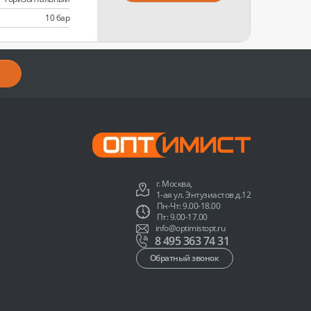
10 бар
г. Москва,
1-ая ул. Энтузиастов д.12
Пн-Чт: 9.00-18.00
Пт: 9.00-17.00
info@optimistopt.ru
8 495 363 74 31
Обратный звонок