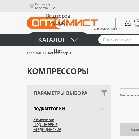
Ваш город
Москва
Ваш город
г.
Москва?
1-
О КОМПАНИИ
Да
КАТАЛОГ
Нет
Главная
Компрессоры
КОМПРЕССОРЫ
ПАРАМЕТРЫ ВЫБОРА
Часто в по
ПОДКАТЕГОРИИ
Ременные
Поршневые
Медицинские
Показ