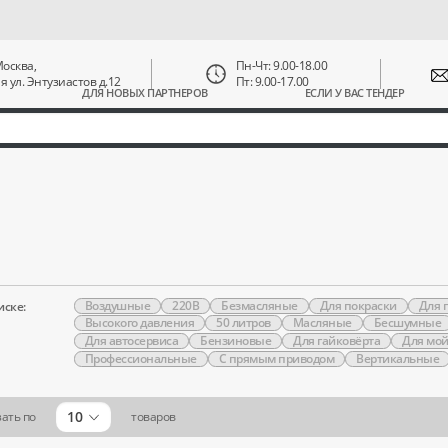
 Москва,
Пн-Чт: 9.00-18.00
ая ул. Энтузиастов д.12
Пт: 9.00-17.00
ДЛЯ НОВЫХ ПАРТНЕРОВ
ЕСЛИ У ВАС ТЕНДЕР
Воздушные
220В
Безмасляные
Для покраски
Для 
иске:
Высокого давления
50 литров
Масляные
Бесшумные
Для автосервиса
Бензиновые
Для гайковёрта
Для мо
Профессиональные
С прямым приводом
Вертикальные
10
ать по
товаров