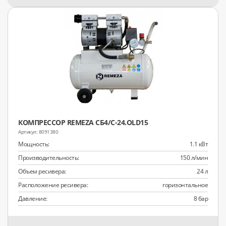
КОМПРЕССОР REMEZA СБ4/С-24.OLD15
8091380
Мощность:
1.1 кВт
Производительность:
150 л/мин
Объем ресивера:
24 л
Расположение ресивера:
горизонтальное
Давление:
8 бар