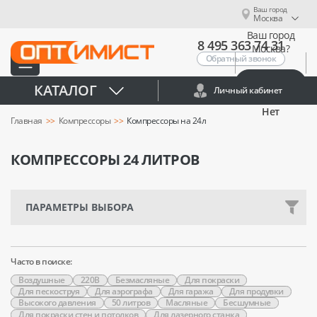
Ваш город
Москва
Ваш город
8 495 363 74 31
Москва?
Обратный звонок
Да
КАТАЛОГ
Личный кабинет
Нет
Главная
Компрессоры
Компрессоры на 24л
КОМПРЕССОРЫ 24 ЛИТРОВ
ПАРАМЕТРЫ ВЫБОРА
Часто в поиске:
Воздушные
220В
Безмасляные
Для покраски
Для пескоструя
Для аэрографа
Для гаража
Для продувки
Высокого давления
50 литров
Масляные
Бесшумные
Для покраски стен и потолков
Для лазерного станка