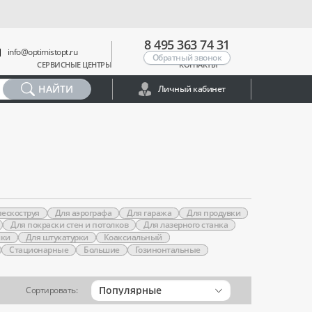
8 495 363 74 31
info@optimistopt.ru
Обратный звонок
СЕРВИСНЫЕ ЦЕНТРЫ
КОНТАКТЫ
НАЙТИ
Личный кабинет
пескоструя
Для аэрографа
Для гаража
Для продувки
Для покраски стен и потолков
Для лазерного станка
йки
Для штукатурки
Коаксиальный
Стационарные
Большие
Гозинонтальные
Популярные
Сортировать: