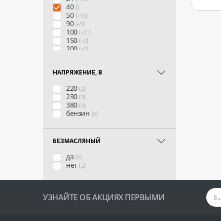
40
(
)
50
(
)
+19
90
(
)
+5
100
(
)
+21
150
(
)
+2
200
(
)
+7
270
(
)
+7
500
(
)
+11
НАПРЯЖЕНИЕ, В
220
(
)
2
230
(
)
0
380
(
)
0
бензин
(
)
0
БЕЗМАСЛЯНЫЙ
да
(
)
0
нет
(
)
2
УЗНАЙТЕ ОБ АКЦИЯХ ПЕРВЫМИ