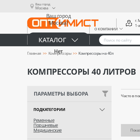
Ваш город
Москва
Ваш город
г.
Москва?
1-
О КОМПАНИИ
Да
КАТАЛОГ
Нет
Главная
Компрессоры
Компрессоры на 40л
КОМПРЕССОРЫ 40 ЛИТРОВ
ПАРАМЕТРЫ ВЫБОРА
Часто в по
ПОДКАТЕГОРИИ
Ременные
Поршневые
Медицинские
Показ