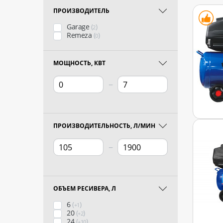
ПРОИЗВОДИТЕЛЬ
Garage
(
)
2
Remeza
(
)
0
МОЩНОСТЬ, КВТ
−
ПРОИЗВОДИТЕЛЬНОСТЬ, Л/МИН
−
ОБЪЕМ РЕСИВЕРА, Л
6
(
)
+1
20
(
)
+2
24
(
)
+10