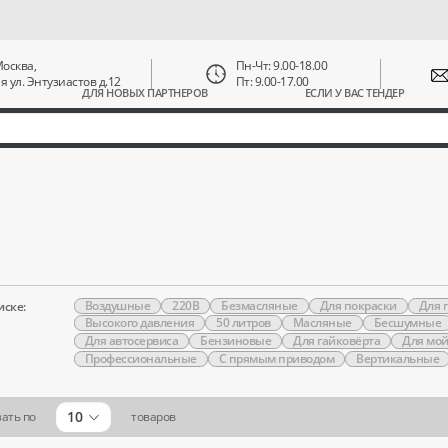
 Москва,
Пн-Чт: 9.00-18.00
ая ул. Энтузиастов д.12
Пт: 9.00-17.00
ДЛЯ НОВЫХ ПАРТНЕРОВ
ЕСЛИ У ВАС ТЕНДЕР
Воздушные
220В
Безмасляные
Для покраски
Для 
иске:
Высокого давления
50 литров
Масляные
Бесшумные
Для автосервиса
Бензиновые
Для гайковёрта
Для мо
Профессиональные
С прямым приводом
Вертикальные
10
ать по
товаров