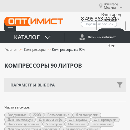
Ваш город
Москва
Ваш город
8 495 363 74 31
Москва?
Обратный звонок
Да
КАТАЛОГ
Личный кабинет
Нет
Главная
Компрессоры
Компрессоры на 90л
КОМПРЕССОРЫ 90 ЛИТРОВ
ПАРАМЕТРЫ ВЫБОРА
Часто в поиске:
Воздушные
220В
Безмасляные
Для покраски
Для пескоструя
Для аэрографа
Для гаража
Для продувки
Высокого давления
50 литров
Масляные
Бесшумные
Для покраски стен и потолков
Для лазерного станка