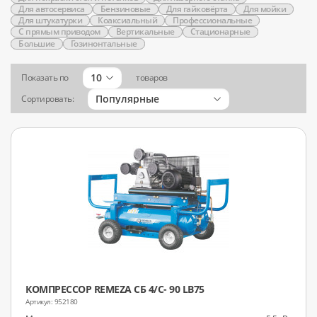
Для автосервиса
Бензиновые
Для гайковёрта
Для мойки
Для штукатурки
Коаксиальный
Профессиональные
С прямым приводом
Вертикальные
Стационарные
Большие
Гозинонтальные
10
Показать по
товаров
Популярные
Сортировать:
КОМПРЕССОР REMEZA СБ 4/С- 90 LB75
952180